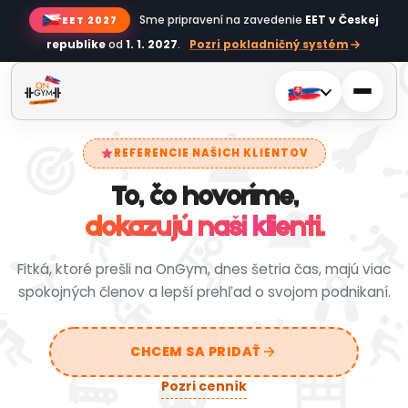
Sme pripravení na zavedenie
EET v Českej
EET 2027
Pozri pokladničný systém
republike
od
1. 1. 2027
.
star
REFERENCIE NAŠICH KLIENTOV
To, čo hovoríme,
dokazujú naši klienti.
Fitká, ktoré prešli na OnGym, dnes šetria čas, majú viac
spokojných členov a lepší prehľad o svojom podnikaní.
arrow_forward
CHCEM SA PRIDAŤ
Pozri cenník