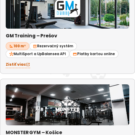
GM Training – Prešov
square_foot
100 m²
event_available
Rezervačný systém
hub
MultiSport a UpBalansea API
credit_card
Platby kartou online
Zistiť viac
open_in_new
MONSTER GYM – Košice