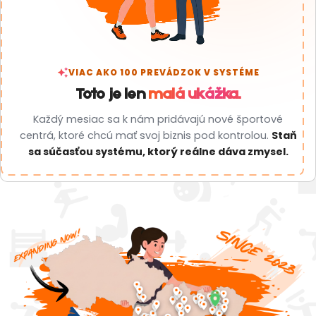
auto_awesome
VIAC AKO 100 PREVÁDZOK V SYSTÉME
Toto je len
malá ukážka.
Každý mesiac sa k nám pridávajú nové športové
centrá, ktoré chcú mať svoj biznis pod kontrolou.
Staň
sa súčasťou systému, ktorý reálne dáva zmysel.