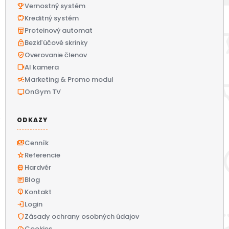
emoji_events
Vernostný systém
savings
Kreditný systém
local_drink
Proteinový automat
lock_open
Bezkľúčové skrinky
verified_user
Overovanie členov
videocam
AI kamera
campaign
Marketing & Promo modul
tv
OnGym TV
ODKAZY
payments
Cenník
star
Referencie
memory
Hardvér
article
Blog
contact_support
Kontakt
login
Login
shield
Zásady ochrany osobných údajov
cookie
Cookies