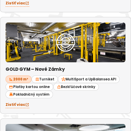
Zistiť viac
open_in_new
GOLD GYM – Nové Zámky
square_foot
2000 m²
door_sliding
Turniket
hub
MultiSport a UpBalansea API
credit_card
Platby kartou online
lock_open
Bezkľúčové skrinky
point_of_sale
Pokladničný systém
Zistiť viac
open_in_new