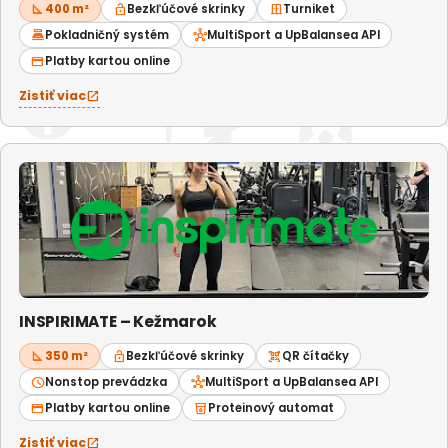
square_foot
400 m²
lock_open
Bezkľúčové skrinky
door_sliding
Turniket
point_of_sale
Pokladničný systém
hub
MultiSport a UpBalansea API
credit_card
Platby kartou online
Zistiť viac
open_in_new
INSPIRIMATE – Kežmarok
square_foot
350 m²
lock_open
Bezkľúčové skrinky
qr_code_scanner
QR čítačky
schedule
Nonstop prevádzka
hub
MultiSport a UpBalansea API
credit_card
Platby kartou online
local_drink
Proteinový automat
Zistiť viac
open_in_new