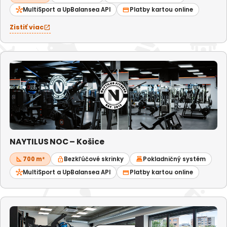
hub
MultiSport a UpBalansea API
credit_card
Platby kartou online
Zistiť viac
open_in_new
NAYTILUS NOC – Košice
square_foot
700 m²
lock_open
Bezkľúčové skrinky
point_of_sale
Pokladničný systém
hub
MultiSport a UpBalansea API
credit_card
Platby kartou online