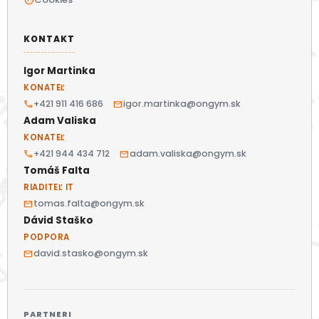
KONTAKT
Igor Martinka
KONATEĽ
+421 911 416 686
igor.martinka@ongym.sk
call
mail
Adam Valiska
KONATEĽ
+421 944 434 712
adam.valiska@ongym.sk
call
mail
Tomáš Falta
RIADITEĽ IT
tomas.falta@ongym.sk
mail
Dávid Staško
PODPORA
david.stasko@ongym.sk
mail
PARTNERI