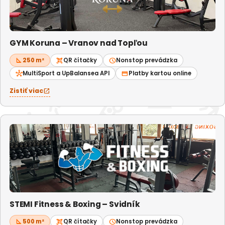
GYM Koruna – Vranov nad Topľou
square_foot
250 m²
qr_code_scanner
QR čítačky
schedule
Nonstop prevádzka
hub
MultiSport a UpBalansea API
credit_card
Platby kartou online
Zistiť viac
open_in_new
STEMI Fitness & Boxing – Svidník
square_foot
500 m²
qr_code_scanner
QR čítačky
schedule
Nonstop prevádzka