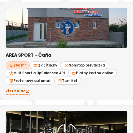
AREA SPORT – Čaňa
square_foot
250 m²
qr_code_scanner
QR čítačky
schedule
Nonstop prevádzka
hub
MultiSport a UpBalansea API
credit_card
Platby kartou online
local_drink
Proteinový automat
door_sliding
Turniket
Zistiť viac
open_in_new