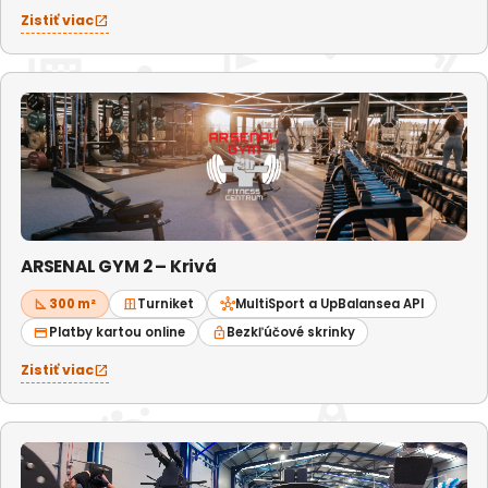
Zistiť viac
open_in_new
ARSENAL GYM 2 – Krivá
square_foot
300 m²
door_sliding
Turniket
hub
MultiSport a UpBalansea API
credit_card
Platby kartou online
lock_open
Bezkľúčové skrinky
Zistiť viac
open_in_new