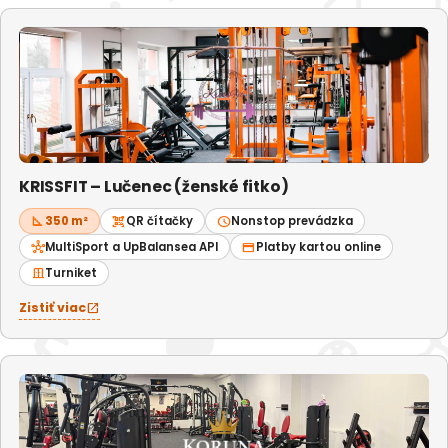
KRISSFIT – Lučenec (ženské fitko)
square_foot
350 m²
qr_code_scanner
QR čítačky
schedule
Nonstop prevádzka
hub
MultiSport a UpBalansea API
credit_card
Platby kartou online
door_sliding
Turniket
Zistiť viac
open_in_new