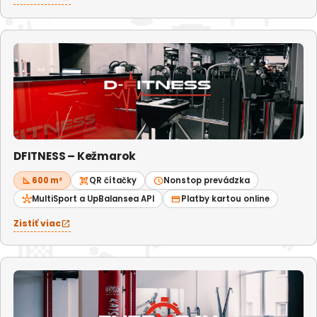
DFITNESS – Kežmarok
square_foot
600 m²
qr_code_scanner
QR čítačky
schedule
Nonstop prevádzka
hub
MultiSport a UpBalansea API
credit_card
Platby kartou online
Zistiť viac
open_in_new