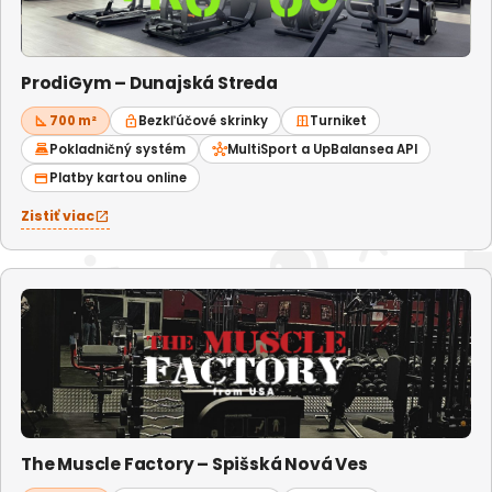
ProdiGym – Dunajská Streda
square_foot
700 m²
lock_open
Bezkľúčové skrinky
door_sliding
Turniket
point_of_sale
Pokladničný systém
hub
MultiSport a UpBalansea API
credit_card
Platby kartou online
Zistiť viac
open_in_new
The Muscle Factory – Spišská Nová Ves