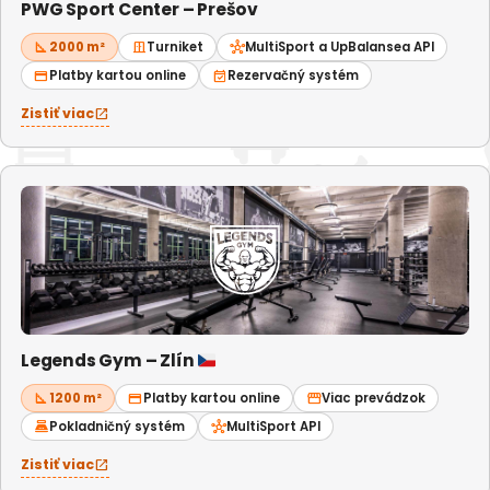
PWG Sport Center – Prešov
square_foot
2000 m²
door_sliding
Turniket
hub
MultiSport a UpBalansea API
credit_card
Platby kartou online
event_available
Rezervačný systém
Zistiť viac
open_in_new
Legends Gym – Zlín
square_foot
1200 m²
credit_card
Platby kartou online
storefront
Viac prevádzok
point_of_sale
Pokladničný systém
hub
MultiSport API
Zistiť viac
open_in_new