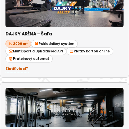
DAJKY ARÉNA – Šaľa
square_foot
2000 m²
point_of_sale
Pokladničný systém
hub
MultiSport a UpBalansea API
credit_card
Platby kartou online
local_drink
Proteinový automat
Zistiť viac
open_in_new