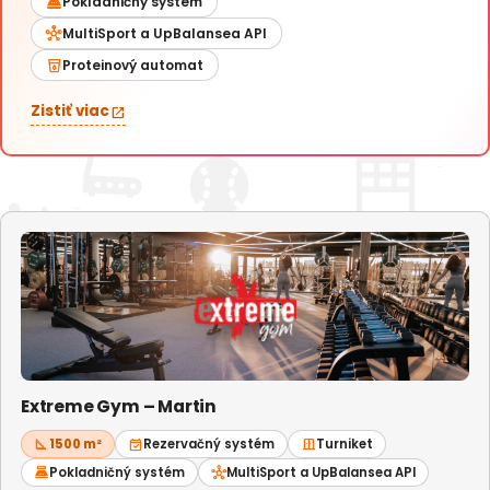
point_of_sale
Pokladničný systém
hub
MultiSport a UpBalansea API
local_drink
Proteinový automat
Zistiť viac
open_in_new
Extreme Gym – Martin
square_foot
1500 m²
event_available
Rezervačný systém
door_sliding
Turniket
point_of_sale
Pokladničný systém
hub
MultiSport a UpBalansea API