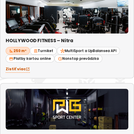
HOLLYWOOD FITNESS – Nitra
square_foot
250 m²
door_sliding
Turniket
hub
MultiSport a UpBalansea API
credit_card
Platby kartou online
schedule
Nonstop prevádzka
Zistiť viac
open_in_new