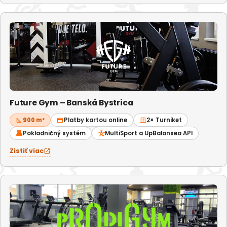
Future Gym – Banská Bystrica
square_foot
900 m²
credit_card
Platby kartou online
door_sliding
2× Turniket
point_of_sale
Pokladničný systém
hub
MultiSport a UpBalansea API
Zistiť viac
open_in_new