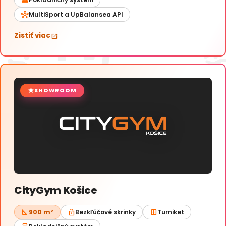
hub
MultiSport a UpBalansea API
Zistiť viac
open_in_new
star
SHOWROOM
CityGym Košice
square_foot
lock_open
door_sliding
900 m²
Bezkľúčové skrinky
Turniket