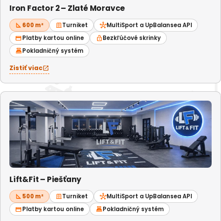
Iron Factor 2 – Zlaté Moravce
square_foot
600 m²
door_sliding
Turniket
hub
MultiSport a UpBalansea API
credit_card
Platby kartou online
lock_open
Bezkľúčové skrinky
point_of_sale
Pokladničný systém
Zistiť viac
open_in_new
Lift&Fit – Piešťany
square_foot
500 m²
door_sliding
Turniket
hub
MultiSport a UpBalansea API
credit_card
Platby kartou online
point_of_sale
Pokladničný systém